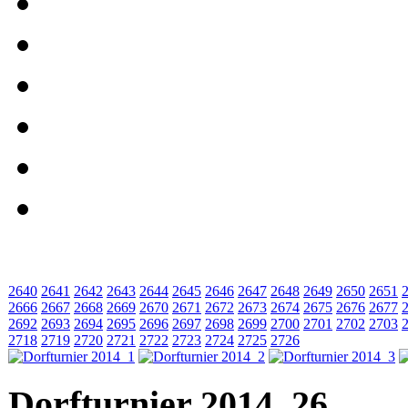
2640
2641
2642
2643
2644
2645
2646
2647
2648
2649
2650
2651
2666
2667
2668
2669
2670
2671
2672
2673
2674
2675
2676
2677
2692
2693
2694
2695
2696
2697
2698
2699
2700
2701
2702
2703
2718
2719
2720
2721
2722
2723
2724
2725
2726
Dorfturnier 2014_26