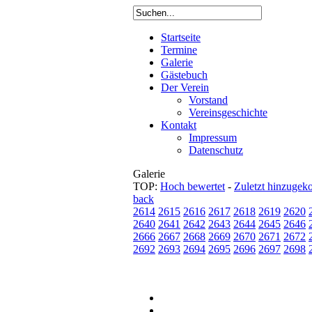
Startseite
Termine
Galerie
Gästebuch
Der Verein
Vorstand
Vereinsgeschichte
Kontakt
Impressum
Datenschutz
Galerie
TOP:
Hoch bewertet
-
Zuletzt hinzuge
back
2614
2615
2616
2617
2618
2619
2620
2640
2641
2642
2643
2644
2645
2646
2666
2667
2668
2669
2670
2671
2672
2692
2693
2694
2695
2696
2697
2698