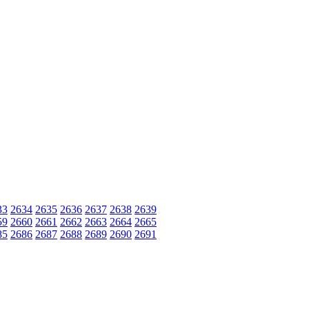
33
2634
2635
2636
2637
2638
2639
59
2660
2661
2662
2663
2664
2665
85
2686
2687
2688
2689
2690
2691