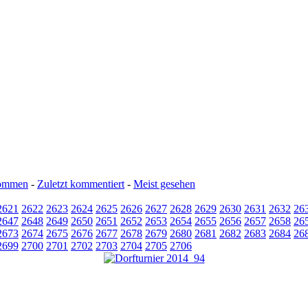
kommen
-
Zuletzt kommentiert
-
Meist gesehen
2621
2622
2623
2624
2625
2626
2627
2628
2629
2630
2631
2632
26
2647
2648
2649
2650
2651
2652
2653
2654
2655
2656
2657
2658
26
2673
2674
2675
2676
2677
2678
2679
2680
2681
2682
2683
2684
26
2699
2700
2701
2702
2703
2704
2705
2706